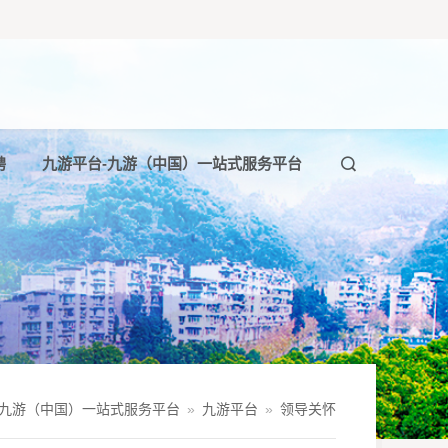

聘
九游平台-九游（中国）一站式服务平台

-九游（中国）一站式服务平台
»
九游平台
»
领导关怀