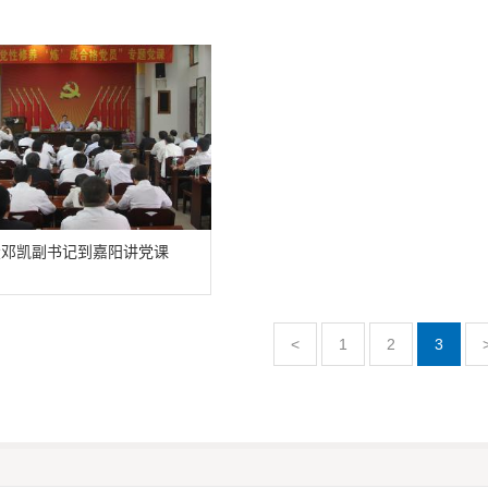
投邓凯副书记到嘉阳讲党课
<
1
2
3