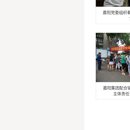
嘉阳党委组织看
嘉阳集团配合
主体责任