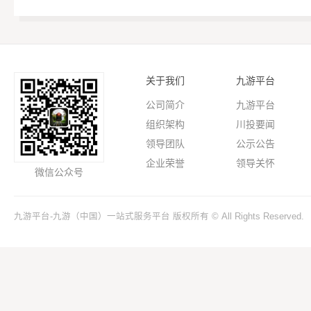
关于我们
九游平台
公司简介
九游平台
组织架构
川投要闻
领导团队
公示公告
企业荣誉
领导关怀
微信公众号
九游平台-九游（中国）一站式服务平台 版权所有 © All Rights Reserved