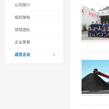
公司简介
组织架构
领导团队
企业荣誉
成员企业
