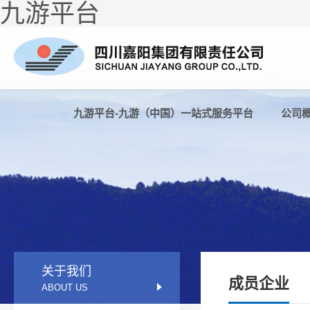
九游平台
公司简介
九游平台
企业理念
党群工作
人才理念
组织架构
公示公告
企业风采
纪检监察
人才招聘
领导团队
领导关怀
社会责任
企业荣誉
嘉阳视频
成员企业
电子刊物
九游平台-九游（中国）一站式服务平台
公司
关于我们
成员企业
ABOUT US