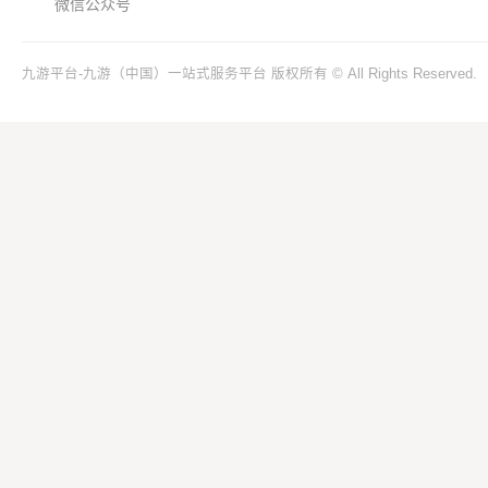
微信公众号
九游平台-九游（中国）一站式服务平台 版权所有 © All Rights Reserved