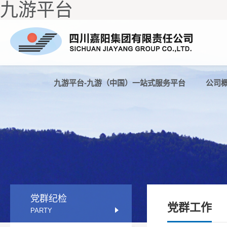
九游平台
公司简介
九游平台
企业理念
党群工作
人才理念
组织架构
公示公告
企业风采
纪检监察
人才招聘
领导团队
领导关怀
社会责任
企业荣誉
嘉阳视频
成员企业
电子刊物
九游平台-九游（中国）一站式服务平台
公司
党群纪检
党群工作
PARTY