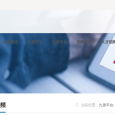
公司概况
九游平台
九游平台
党群纪检
人才招
频

当前位置：
九游平台