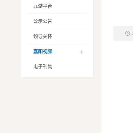
九游平台
公示公告
领导关怀
嘉阳视频

电子刊物