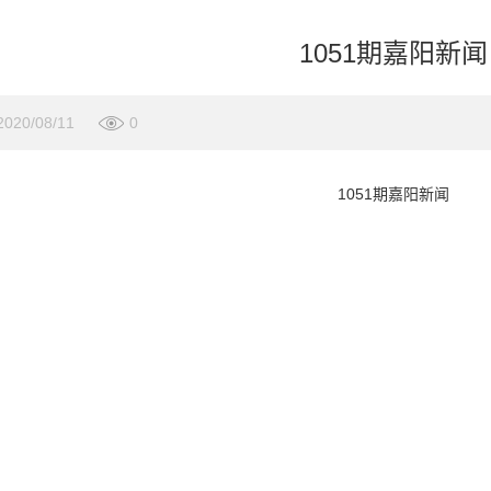
1051期嘉阳新闻
2020/08/11
0
1051期嘉阳新闻