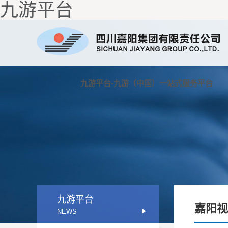
九游平台
公司简介
九游平台
企业理念
党群工作
人才理念
组织架构
公示公告
企业风采
纪检监察
人才招聘
领导团队
领导关怀
社会责任
企业荣誉
嘉阳视频
成员企业
电子刊物
九游平台-九游（中国）一站式服务平台
九游平台
嘉阳视
NEWS